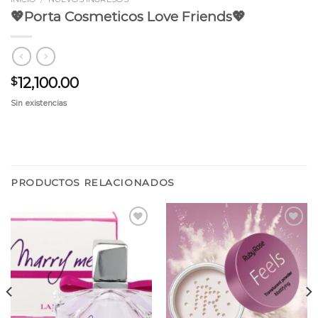
💖Porta Cosmeticos Love Friends💖
12,100.00
$
Sin existencias
PRODUCTOS RELACIONADOS
Añadir
Añadir
a la
a la
lista
lista
de
de
deseos
deseos