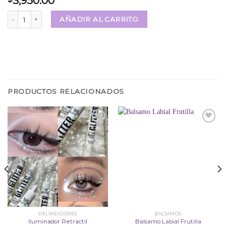
3,950.00
Brocha Individual Makeup Charm Limit cantidad
AÑADIR AL CARRITO
PRODUCTOS RELACIONADOS
Añadir
Añadir
a la
a la
lista
lista
de
de
deseos
deseos
DELINEADORES
BALSAMOS
Iluminador Retractil
Balsamo Labial Frutilla