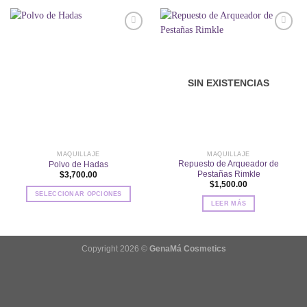
Añadir
Añadir
a la
a la
lista de
lista de
SIN EXISTENCIAS
deseos
deseos
MAQUILLAJE
MAQUILLAJE
Repuesto de Arqueador de
Polvo de Hadas
Pestañas Rimkle
$
3,700.00
$
1,500.00
SELECCIONAR OPCIONES
LEER MÁS
Este
producto
tiene
múltiples
Copyright 2026 ©
GenaMá Cosmetics
variantes.
Las
opciones
se
pueden