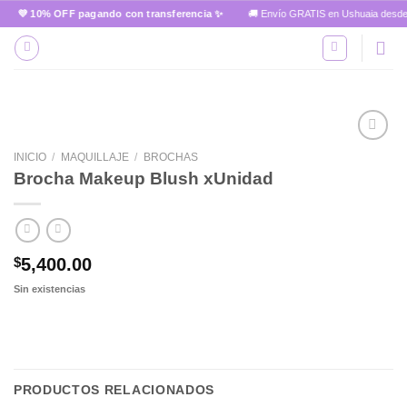
Skip
💜 10% OFF pagando con transferencia ✨
🚚 Envío GRATIS en Ushuaia desde $
to
content
INICIO
/
MAQUILLAJE
/
BROCHAS
Brocha Makeup Blush xUnidad
Añadir
a la
lista de
deseos
$
5,400.00
Sin existencias
PRODUCTOS RELACIONADOS