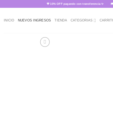
Skip
💜 10% OFF pagando con transferencia ✨
🚚 Enví
to
content
INICIO
NUEVOS INGRESOS
TIENDA
CATEGORIAS
CARRIT