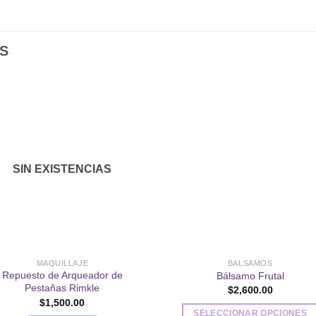
S
Añadir
Aña
a la
a l
lista de
lista
SIN EXISTENCIAS
deseos
des
MAQUILLAJE
BALSAMOS
Repuesto de Arqueador de
Bálsamo Frutal
Pestañas Rimkle
$
2,600.00
$
1,500.00
SELECCIONAR OPCIONES