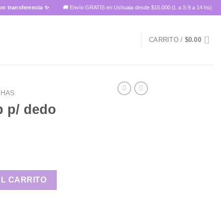
nsferencia ✨
🚚 Envío GRATIS en Ushuaia desde $15.000 (L a S 9 a 14 hs)
CARRITO /
$
0.00
CHAS
 p/ dedo
6 cantidad
AL CARRITO