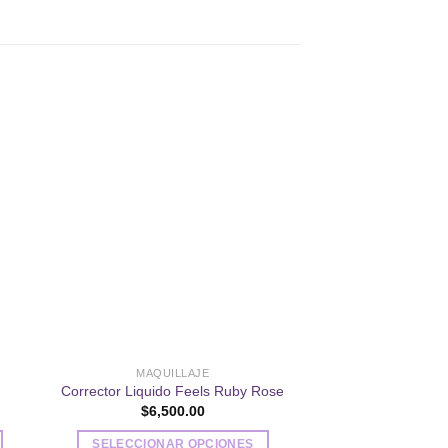
dir
Añadir
a
a la
 de
lista de
eos
deseos
MAQUILLAJE
DELINEA
Corrector Liquido Feels Ruby Rose
Delineador Retrác
$
6,500.00
$
700
SELECCIONAR OPCIONES
AÑADIR AL