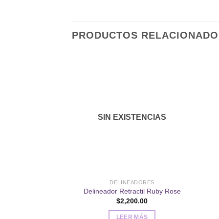
PRODUCTOS RELACIONADO
Añadir
a la
lista de
SIN EXISTENCIAS
deseos
DELINEADORES
Delineador Retractil Ruby Rose
$
2,200.00
LEER MÁS