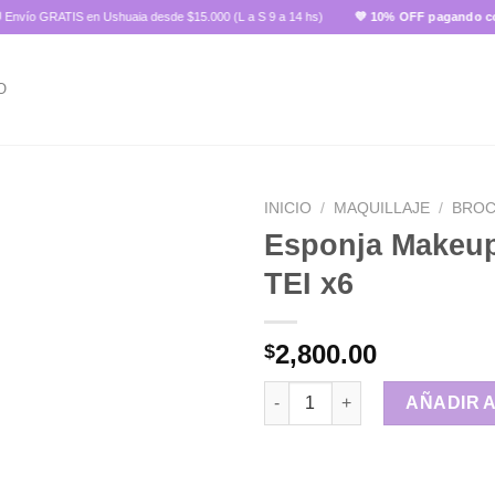
o GRATIS en Ushuaia desde $15.000 (L a S 9 a 14 hs)
💜 10% OFF pagando con tra
O
INICIO
/
MAQUILLAJE
/
BRO
Esponja Makeup
TEI x6
Añadir
a la
lista de
2,800.00
$
deseos
Esponja Makeup p/ dedo TEI x
AÑADIR 