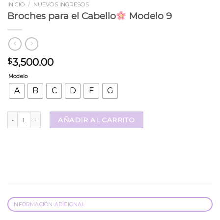
INICIO
/
NUEVOS INGRESOS
Broches para el Cabello
Modelo 9
3,500.00
$
Modelo
A
B
C
D
F
G
Broches para el Cabello
Modelo 9 cantidad
AÑADIR AL CARRITO
INFORMACIÓN ADICIONAL