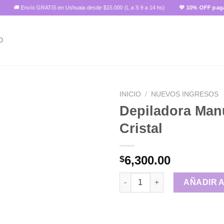
🚚 Envío GRATIS en Ushuaia desde $15.000 (L a S 9 a 14 hs)
💜 10% OFF pagando c
O
INICIO
/
NUEVOS INGRESOS
Depiladora Man
Cristal
Añadir
a la
lista de
6,300.00
$
deseos
Depiladora Manual de Cristal 
AÑADIR 