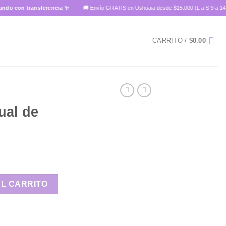
on transferencia ✨
🚚 Envío GRATIS en Ushuaia desde $15.000 (L a S 9 a 14 hs)
CARRITO /
$
0.00
ual de
cantidad
AL CARRITO