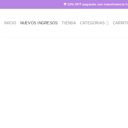
Skip
💜 10% OFF pagando con transferencia ✨
to
content
INICIO
NUEVOS INGRESOS
TIENDA
CATEGORIAS
CARRIT