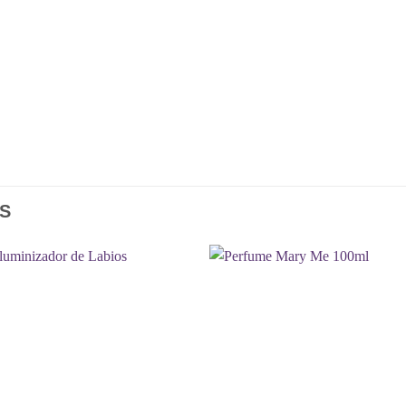
S
Añadir
Aña
a la
a l
lista de
lista
deseos
des