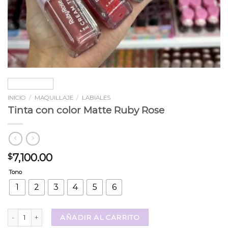
INICIO
/
MAQUILLAJE
/
LABIALES
Tinta con color Matte Ruby Rose
7,100.00
$
Tono
1
2
3
4
5
6
Tinta con color Matte Ruby Rose cantidad
AÑADIR AL CARRITO